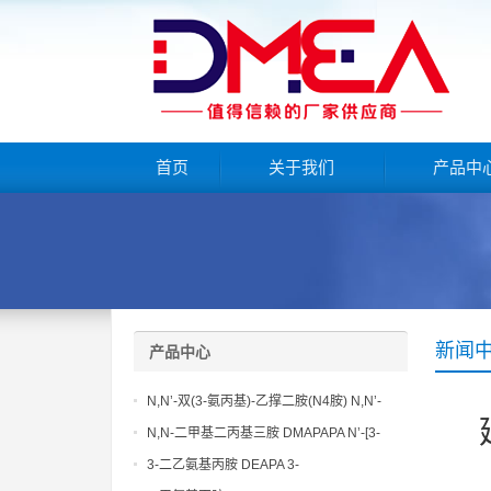
首页
关于我们
产品中
新闻
产品中心
N,N’-双(3-氨丙基)-乙撑二胺(N4胺) N,N’-
Bis(3-aminopropyl)-ethylenediamine CAS
N,N-二甲基二丙基三胺 DMAPAPA N’-[3-
No10563-26-5
(dimethylamino)propyllpropane-1,3-
3-二乙氨基丙胺 DEAPA 3-
diamine CAS No10563-29-8