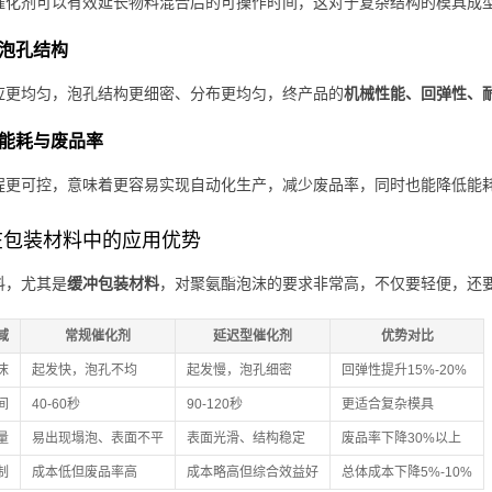
催化剂可以有效延长物料混合后的可操作时间，这对于复杂结构的模具成
泡孔结构
应更均匀，泡孔结构更细密、分布更均匀，终产品的
机械性能、回弹性、
能耗与废品率
程更可控，意味着更容易实现自动化生产，减少废品率，同时也能降低能
在包装材料中的应用优势
料，尤其是
缓冲包装材料
，对聚氨酯泡沫的要求非常高，不仅要轻便，还
域
常规催化剂
延迟型催化剂
优势对比
沫
起发快，泡孔不均
起发慢，泡孔细密
回弹性提升15%-20%
间
40-60秒
90-120秒
更适合复杂模具
量
易出现塌泡、表面不平
表面光滑、结构稳定
废品率下降30%以上
制
成本低但废品率高
成本略高但综合效益好
总体成本下降5%-10%