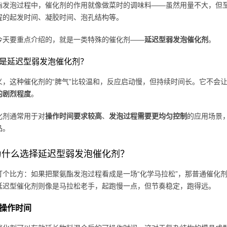
酯发泡过程中，催化剂的作用就像做菜时的调味料——虽然用量不大，但
程的起发时间、凝胶时间、泡孔结构等。
今天要重点介绍的，就是一类特殊的催化剂——
延迟型弱发泡催化剂
。
什么是延迟型弱发泡催化剂？
义，这种催化剂的“脾气”比较温和，反应启动慢，但持续时间长。它不会让
的剧烈程度
。
化剂通常用于对
操作时间要求较高
、
发泡过程需要更均匀控制
的应用场景
品。
为什么选择延迟型弱发泡催化剂？
打个比方：如果把聚氨酯发泡过程看成是一场“化学马拉松”，那普通催化
延迟型催化剂则像是马拉松老手，起跑慢一点，但节奏稳定，跑得远。
操作时间