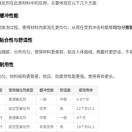
催化剂在此类材料中的应用，主要体现在以下几个方面：
缓冲性能
制发泡过程，使得材料内部泡孔更均匀，从而在受到冲击时能够
均匀分散
贴合性与舒适性
构细腻、分布均匀，使得材料更柔软、贴合人体曲线，佩戴时更舒适，不
耐用性
均匀，材料结构更致密，抗压、抗疲劳性能更强，使用寿命更长。
型
使用催化剂类型
缓冲性能
舒适度
使用寿命
普通催化剂
一般
中等
6-8个月
延迟型催化剂
优秀
高
12个月以上
衬
普通催化剂
中等
一般
9个月
衬
延迟型催化剂
非常优秀
高
18个月以上