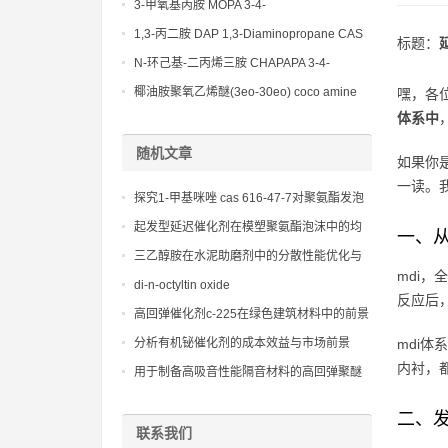
(Diethylamino)propylamine CAS No 104-
3-甲氧基丙胺 MOPA 3-4-
78-9
Methoxypropylamine CAS No 5332-73-0
1,3-丙二胺 DAP 1,3-Diaminopropane CAS
标题：
No 109-76-2
N-环己基-二丙烯三胺 CHAPAPA 3-4-
Methoxypropylamine CAS No:5332-73-0
椰油胺聚氧乙烯醚(3eo-30eo) coco amine
嘿，各
ethoxylate ether (3eo-30eo) cas61791-14-8
体系中
随机文章
如果你
一读。
探究1-甲基咪唑 cas 616-47-7对聚氨酯发泡
与凝胶反应的平衡调控作用
起发型延迟催化剂在模塑聚氨酯泡沫中的均
一、从
匀发泡
三乙醇胺在水泥助磨剂中的分散性能优化与
mdi，
应用研究
di-n-octyltin oxide
反应后
高回弹催化剂c-225在绿色建筑材料中的前景
展望与应用实例
分析有机铋催化剂的成本效益与市场前景
mdi
内衬，
用于制备高吸音性能隔音材料的高回弹聚醚
二、发
联系我们