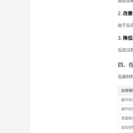
延迟型
2.
改善
由于反
3.
降低
反应过
四、
包装材
应用领
缓冲泡
操作时
表面质
成本控