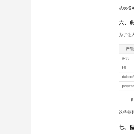
从表格
六、
为了让
产品
a-33
t-9
dabco
polyca
p
这些参
七、催