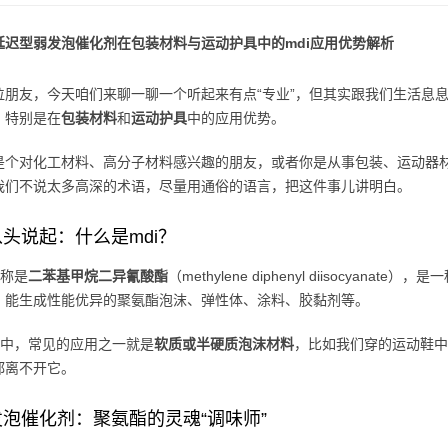
延迟型弱发泡催化剂在包装材料与运动护具中的mdi应用优势解析
位朋友，今天咱们来聊一聊一个听起来有点“专业”，但其实跟我们生活息
，特别是在
包装材料
和
运动护具
中的应用优势。
是个对化工材料、高分子材料感兴趣的朋友，或者你是从事包装、运动器
我们不说太多高深的术语，尽量用通俗的语言，把这件事儿讲明白。
头说起：什么是mdi？
全称是
二苯基甲烷二异氰酸酯
（methylene diphenyl diisocy
，能生成性能优异的聚氨酯泡沫、弹性体、涂料、胶黏剂等。
体系中，常见的应用之一就是
软质或半硬质泡沫材料
，比如我们穿的运动鞋中
都离不开它。
泡催化剂：聚氨酯的灵魂“调味师”