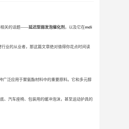
息相关的话题——
延迟型弱发泡催化剂
，以及它在
mdi
材行业的从业者，那这篇文章绝对值得你花点时间读
anate），是一种广泛应用于聚氨酯材料中的重要原料。它和多元醇
底、汽车座椅、包装用的缓冲泡沫，甚至运动护具的