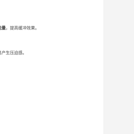
能量
，提高缓冲效果。
易产生压迫感。