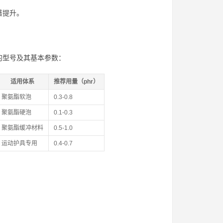
著提升。
的型号及其基本参数：
适用体系
推荐用量（phr）
聚氨酯软泡
0.3-0.8
聚氨酯硬泡
0.1-0.3
聚氨酯缓冲材料
0.5-1.0
运动护具专用
0.4-0.7