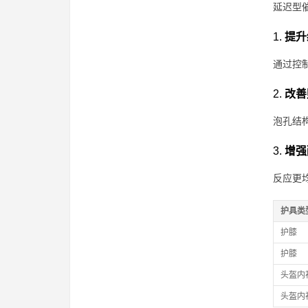
延迟型
1.
提升
通过控
2.
改善
泡孔结
3.
增强
反应更
护具类
护膝
护膝
头盔内
头盔内