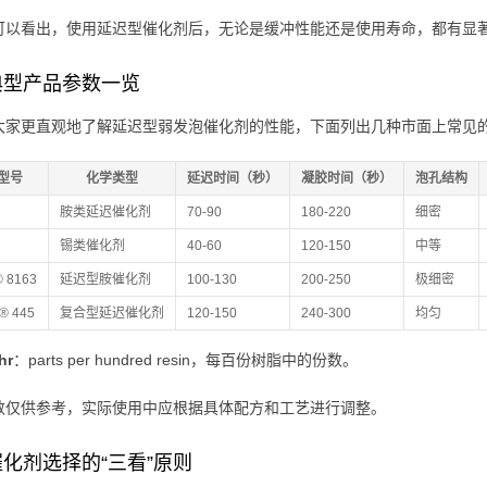
可以看出，使用延迟型催化剂后，无论是缓冲性能还是使用寿命，都有显
典型产品参数一览
大家更直观地了解延迟型弱发泡催化剂的性能，下面列出几种市面上常见
型号
化学类型
延迟时间（秒）
凝胶时间（秒）
泡孔结构
胺类延迟催化剂
70-90
180-220
细密
锡类催化剂
40-60
120-150
中等
® 8163
延迟型胺催化剂
100-130
200-250
极细密
t® 445
复合型延迟催化剂
120-150
240-300
均匀
hr
：parts per hundred resin，每百份树脂中的份数。
数仅供参考，实际使用中应根据具体配方和工艺进行调整。
化剂选择的“三看”原则