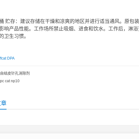
kg/桶 贮存：建议存储在干燥和凉爽的地区并进行适当通风。原
影响产品性能。工作场所禁止吸烟、进食和饮水。工作后，淋浴
的卫生习惯。
ffcat DPA
自结皮针孔消除剂
pc cat np10
文章