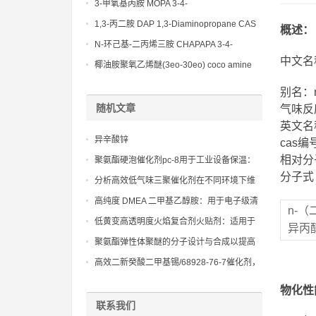
(Diethylamino)propylamine CAS No 104-
3-甲氧基丙胺 MOPA 3-4-
78-9
Methoxypropylamine CAS No 5332-73-0
1,3-丙二胺 DAP 1,3-Diaminopropane CAS
概述：
No 109-76-2
N-环己基-二丙烯三胺 CHAPAPA 3-4-
中文名
Methoxypropylamine CAS No:5332-73-0
椰油胺聚氧乙烯醚(3eo-30eo) coco amine
ethoxylate ether (3eo-30eo) cas61791-14-8
别名：n
随机文章
气味反
英文名称：n
异辛酸锌
cas编号
相对分子
聚氨酯硬泡催化剂pc-8用于工业设备保温：
分子式：
降低能耗的高效方法
分析高效低气味三聚催化剂在不同环境下维
持催化性能且保证气味控制表现
高纯度 DMEA 二甲基乙醇胺：用于电子级清
n-
洗剂和化学中间体的合成，确保产品的纯度
低黄变高透明度火焰复合剂火贴剂：适用于
异丙
和下游应用的可靠性
白色和浅色面料的复合，确保粘合层不影响
聚氨酯弹性体聚醚的分子设计与合成以提高
复合材料的颜色和外观质量
聚氨酯弹性体的耐化学腐蚀性能
高效二新癸酸二甲基锡/68928-76-7催化剂，
显著提高聚氨酯反应效率
物化性
联系我们