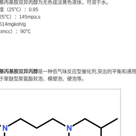
基丙基胺双异丙醇为无色或淡黄色液体，可溶于水。
（25℃）：0.95
5℃）：145mpa.s
14mgkoh/g
mcc）：90℃
基丙基胺双异丙醇
是一种低气味反应型催化剂,突出的平衡和通用
于聚醚型聚氨酯软泡、模塑泡、硬泡等。