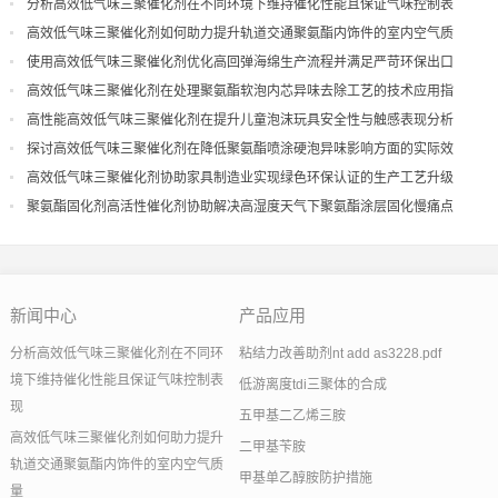
分析高效低气味三聚催化剂在不同环境下维持催化性能且保证气味控制表
现
高效低气味三聚催化剂如何助力提升轨道交通聚氨酯内饰件的室内空气质
量
使用高效低气味三聚催化剂优化高回弹海绵生产流程并满足严苛环保出口
高效低气味三聚催化剂在处理聚氨酯软泡内芯异味去除工艺的技术应用指
导
高性能高效低气味三聚催化剂在提升儿童泡沫玩具安全性与触感表现分析
探讨高效低气味三聚催化剂在降低聚氨酯喷涂硬泡异味影响方面的实际效
果
高效低气味三聚催化剂协助家具制造业实现绿色环保认证的生产工艺升级
聚氨酯固化剂高活性催化剂协助解决高湿度天气下聚氨酯涂层固化慢痛点
新闻中心
产品应用
分析高效低气味三聚催化剂在不同环
粘结力改善助剂nt add as3228.pdf
境下维持催化性能且保证气味控制表
低游离度tdi三聚体的合成
现
五甲基二乙烯三胺
高效低气味三聚催化剂如何助力提升
二甲基苄胺
轨道交通聚氨酯内饰件的室内空气质
甲基单乙醇胺防护措施
量