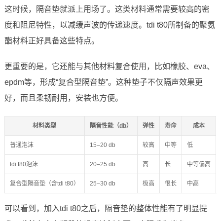
这时候，隔音垫就派上用场了。这类材料通常需要较高的密
度和阻尼特性，以减缓声波的传递速度。tdi t80所制备的聚氨
酯材料正好具备这些特点。
更重要的是，它还能与其他材料复合使用，比如橡胶、eva、
epdm等，形成“复合型隔音垫”。这种垫子不仅隔声效果更
好，而且柔韧耐用，安装也方便。
材料类型
隔音性能（db）
弹性
寿命
成本
普通泡沫
15–20 db
较高
中等
低
tdi t80泡沫
20–25 db
高
长
中等偏高
复合型隔音垫（含tdi t80）
25–30 db
极高
很长
中高
可以看到，加入tdi t80之后，隔音垫的整体性能有了明显提