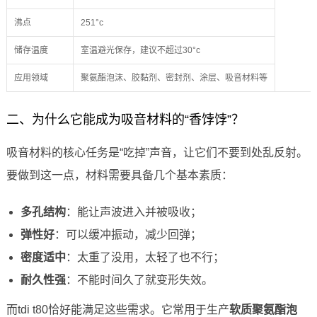
沸点
251°c
储存温度
室温避光保存，建议不超过30°c
应用领域
聚氨酯泡沫、胶黏剂、密封剂、涂层、吸音材料等
二、为什么它能成为吸音材料的“香饽饽”？
吸音材料的核心任务是“吃掉”声音，让它们不要到处乱反射。
要做到这一点，材料需要具备几个基本素质：
多孔结构
：能让声波进入并被吸收；
弹性好
：可以缓冲振动，减少回弹；
密度适中
：太重了没用，太轻了也不行；
耐久性强
：不能时间久了就变形失效。
而tdi t80恰好能满足这些需求。它常用于生产
软质聚氨酯泡