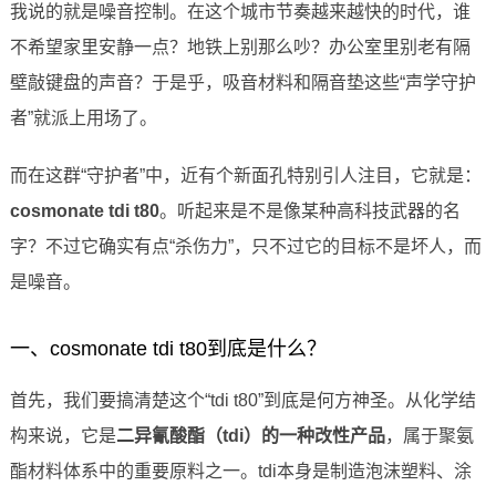
我说的就是噪音控制。在这个城市节奏越来越快的时代，谁
不希望家里安静一点？地铁上别那么吵？办公室里别老有隔
壁敲键盘的声音？于是乎，吸音材料和隔音垫这些“声学守护
者”就派上用场了。
而在这群“守护者”中，近有个新面孔特别引人注目，它就是：
cosmonate tdi t80
。听起来是不是像某种高科技武器的名
字？不过它确实有点“杀伤力”，只不过它的目标不是坏人，而
是噪音。
一、cosmonate tdi t80到底是什么？
首先，我们要搞清楚这个“tdi t80”到底是何方神圣。从化学结
构来说，它是
二异氰酸酯（tdi）的一种改性产品
，属于聚氨
酯材料体系中的重要原料之一。tdi本身是制造泡沫塑料、涂