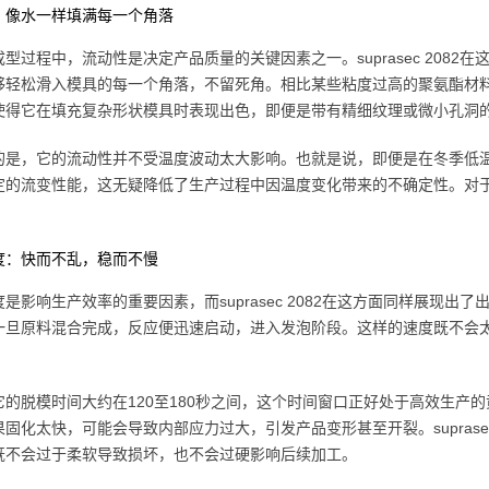
：像水一样填满每一个角落
型过程中，流动性是决定产品质量的关键因素之一。suprasec 208
轻松滑入模具的每一个角落，不留死角。相比某些粘度过高的聚氨酯材料，su
使得它在填充复杂形状模具时表现出色，即便是带有精细纹理或微小孔洞
是，它的流动性并不受温度波动太大影响。也就是说，即便是在冬季低温车间或
定的流变性能，这无疑降低了生产过程中因温度变化带来的不确定性。对
。
度：快而不乱，稳而不慢
是影响生产效率的重要因素，而suprasec 2082在这方面同样展现出
一旦原料混合完成，反应便迅速启动，进入发泡阶段。这样的速度既不会
它的脱模时间大约在120至180秒之间，这个时间窗口正好处于高效生产
固化太快，可能会导致内部应力过大，引发产品变形甚至开裂。suprase
既不会过于柔软导致损坏，也不会过硬影响后续加工。