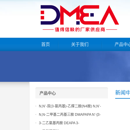
首页
关于我们
产品中
新闻
产品中心
N,N’-双(3-氨丙基)-乙撑二胺(N4胺) N,N’-
Bis(3-aminopropyl)-ethylenediamine CAS
N,N-二甲基二丙基三胺 DMAPAPA N’-[3-
No10563-26-5
(dimethylamino)propyllpropane-1,3-
3-二乙氨基丙胺 DEAPA 3-
diamine CAS No10563-29-8