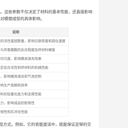
术参数。这些参数不仅决定了材料的基本性能，还直接影响
及其对模塑成型的具体影响。
说明
应的活性基团数量，影响交联密度和固化速度
响与异氰酸酯的反应程度及终材料硬度
合均匀度，影响模具填充效果
决定反应活性和终材料的机械性能
间，影响模具填充和气泡控制
影响生产周期和效率
材料的轻量化能力和支撑性能
能力，影响成品的耐用性
柔韧性和抗冲击性能
中的表现方式。例如，它的官能度适中，既能保证足够的交