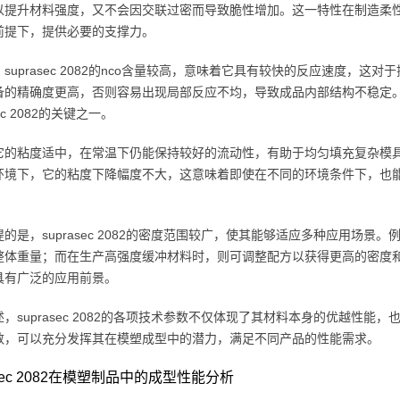
以提升材料强度，又不会因交联过密而导致脆性增加。这一特性在制造柔
前提下，提供必要的支撑力。
suprasec 2082的nco含量较高，意味着它具有较快的反应速度，
备的精确度更高，否则容易出现局部反应不均，导致成品内部结构不稳定
sec 2082的关键之一。
它的粘度适中，在常温下仍能保持较好的流动性，有助于均匀填充复杂模
环境下，它的粘度下降幅度不大，这意味着即使在不同的环境条件下，也
。
的是，suprasec 2082的密度范围较广，使其能够适应多种应用场
体重量；而在生产高强度缓冲材料时，则可调整配方以获得更高的密度和承载能
具有广泛的应用前景。
，suprasec 2082的各项技术参数不仅体现了其材料本身的优越性
数，可以充分发挥其在模塑成型中的潜力，满足不同产品的性能需求。
asec 2082在模塑制品中的成型性能分析