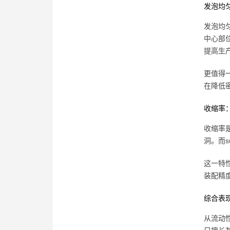
发泡均
发泡均匀
中心部
提高生
更值得一
在降低密
收缩率
收缩率
洞。而s
这一特
装配精度
综合表
从流动性