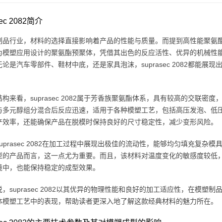
sec 2082简介
品行业，材料的选择直接影响着产品的性能与质量。而提到高性能聚氨酯系统，
为模塑应用设计的聚氨酯预聚体，凭借其出色的反应活性、优异的机械性
论是汽车零部件、鞋材中底，还是家具泡沫，suprasec 2082都能
构来看，suprasec 2082属于芳香族聚氨酯体系，具有较高的交联
与多元醇组分混合后反应迅速，适用于各种模塑工艺，包括高压发泡、低
产效率，还能确保产品在脱模时保持良好的尺寸稳定性，减少变形风险。
uprasec 2082在加工过程中展现出极佳的流动性，能够均匀填充复
型的产品而言，这一点尤为重要。而且，该材料对温度变化的敏感度较低
境中，也能保持稳定的成型效果。
，suprasec 2082以其优异的物理性能和良好的加工适应性，在模
体模塑工艺中的表现，帮助读者更深入地了解这款经典材料的魅力所在。