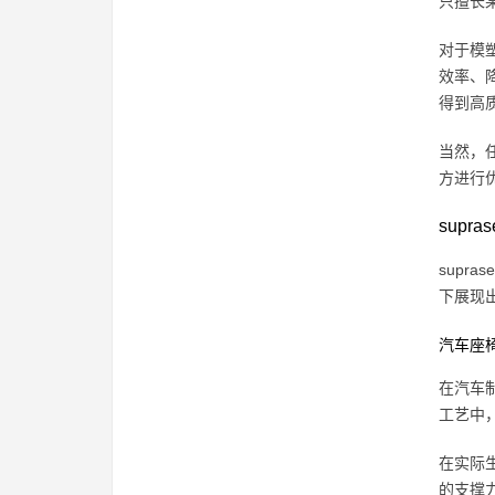
只擅长
对于模塑
效率、
得到高
当然，任
方进行
supr
supr
下展现
汽车座
在汽车制
工艺中
在实际生
的支撑力