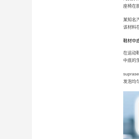
座椅在
某知名汽
该材料
鞋材中
在运动鞋
中底的
supr
发泡均