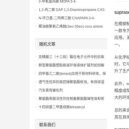
(Diethylamino)propylamine CAS No 104-
3-甲氧基丙胺 MOPA 3-4-
78-9
Methoxypropylamine CAS No 5332-73-0
1,3-丙二胺 DAP 1,3-Diaminopropane CAS
supra
No 109-76-2
N-环己基-二丙烯三胺 CHAPAPA 3-4-
在模塑制
Methoxypropylamine CAS No:5332-73-0
椰油胺聚氧乙烯醚(3eo-30eo) coco amine
一款专
ethoxylate ether (3eo-30eo) cas61791-14-8
应用。无
随机文章
一。
从化学结
亚磷酸三（十三烷）酯在电子元件中的抗氧
时，它
化保护
新型聚氨酯塑胶跑道环保液体扩链剂如何解
升了生
决传统跑道材料的环境污染问题
四甲基乙二胺(temed)应用于新材料研发，探
索更多可能性
透气性优异的高回弹聚氨酯软泡，有效排湿
此外，s
散热，保持干爽舒适
精度成
汽车靠背催化剂
大的环
聚氨酯表面活性剂在制备聚氨酯弹性体和密
封胶中的应用与性能分析
十四烷基二甲基叔胺tetradecyl
总的来说
dimethylamine cas112-75-4
其在具
联系我们