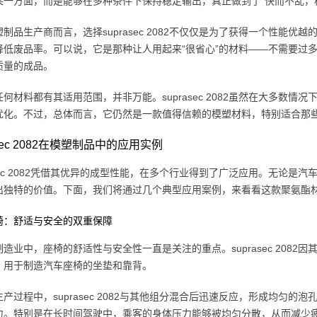
某一方面，而是能够在多种条件下保持稳定输出，真正做到了“快而不乱，
制品生产商而言，选择suprasec 2082不仅仅是为了获得一个性能
降低废品率。可以说，它是那种让人用起来“很省心”的材料——不需要过
质量的成品。
何材料都有其适用范围，并非万能。suprasec 2082虽然在大多数
优化。不过，总体而言，它仍然是一款值得信赖的模塑材料，特别适合那
asec 2082在模塑制品中的应用实例
asec 2082凭借其优异的成型性能，在多个行业得到了广泛应用。无论
出独特的价值。下面，我们将通过几个典型应用案例，来看看这款聚氨酯
椅：舒适与安全的双重保障
造业中，座椅的舒适性与安全性一直是关注的重点。suprasec 208
，用于制造汽车座椅的坐垫和靠背。
产过程中，suprasec 2082与其他组分混合后迅速反应，形成均匀
。特别是在长时间驾驶中，乘客的身体压力能够被均匀分散，从而减少疲劳感。