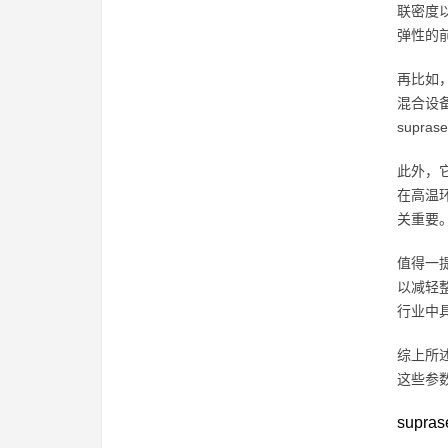
联密度
弹性的
再比如，
混合设
supra
此外，
在高温
关重要
值得一提
以减轻整
行业中
综上所述
这些参
supr