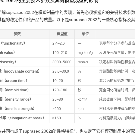
asec 2082的主要技术参数及其对模塑成型的影响
解suprasec 2082在模塑制品中的表现，首先必须掌握它的关键技
程的稳定性和终产品的质量。以下是suprasec 2082的一些核心指标
参数
典型值
单位
unctionality）
2.4–2.6
—
表示每个分子参与反
 value）
190–210
mg koh/g
反映多元醇含量，影
scosity）
3000–5000
mpa·s
决定材料流动性和混
（isocyanate content）
28.0–30.0
%
异氰酸酯基团比例，
（cream time）
10–20
秒
混合后的初始发泡时
（demold time）
120–180
秒
完全固化所需时间，
density range）
25–80
kg/m³
成品密度区间，影响
tensile strength）
≥200
kpa
材料承受拉伸载荷的
（elongation at break）
≥150
%
材料延展能力，影响
共同构成了suprasec 2082的“性格特征”，也决定了它在模塑制品