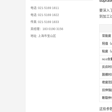
supr
电话: 021-5169 1811
要深入了
电话: 021-5169 1822
到加工过
传真: 021-5169 1833
吴经理：183 0190 3156
地址: 上海市宝山区
官能度（f
羟值（oh
粘度（vi
nco含量
反应时间
脱模时间
密度范围（
拉伸强度（
断裂伸长率
这些参数