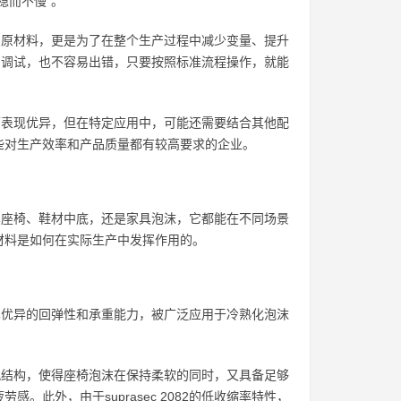
稳而不慢”。
优越的原材料，更是为了在整个生产过程中减少变量、提升
多调试，也不容易出错，只要按照标准流程操作，就能
情况下表现优异，但在特定应用中，可能还需要结合其他配
些对生产效率和产品质量都有较高要求的企业。
是汽车座椅、鞋材中底，还是家具泡沫，它都能在不同场景
材料是如何在实际生产中发挥作用的。
2因其优异的回弹性和承重能力，被广泛应用于冷熟化泡沫
的泡孔结构，使得座椅泡沫在保持柔软的同时，又具备足够
此外，由于suprasec 2082的低收缩率特性，