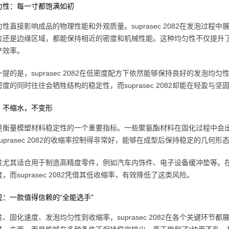
匀性：每一寸都饱满如初
性直接影响成品的物理性能和外观质量。suprasec 2082在发泡过
位还是边缘区域，都能保持相近的密度和机械性能。这种均匀性不仅提升
产效率。
提的是，suprasec 2082在低密度配方下依然能够保持良好的发泡
度的同时往往会牺牲结构的稳定性，而suprasec 2082却能在轻盈与
：不缩水，不变形
是衡量模塑材料稳定性的一个重要指标。一些聚氨酯材料在固化过程中会
uprasec 2082的收缩率控制得非常好，能够在成型后保持稳定的几何
性尤其适合用于制造高精度零件，例如汽车内饰件、电子设备缓冲垫等。
，而suprasec 2082凭借其低收缩率，有效降低了这类风险。
现：一款值得信赖的“全能选手”
、固化速度、发泡均匀性到收缩率，suprasec 2082在各个关键环